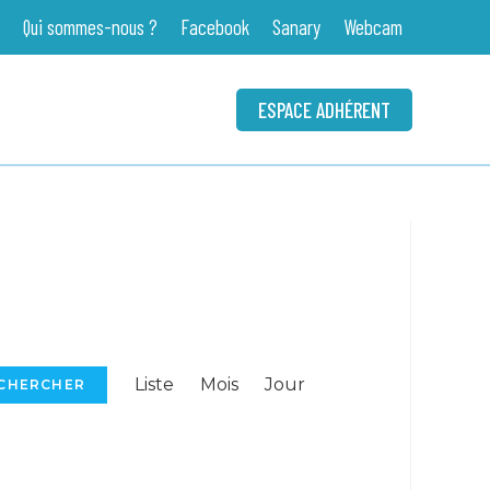
Qui sommes-nous ?
Facebook
Sanary
Webcam
ESPACE ADHÉRENT
N
Liste
Mois
Jour
a
CHERCHER
v
i
g