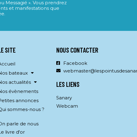
Lou Messagié ». Vous prendrez
nts et manifestations que
ée.
LE SITE
NOUS CONTACTER
Facebook
Accueil
webmaster@lespointusdesana
Nos bateaux
Nos actualités
LES LIENS
Nos évènements
Sanary
Petites annonces
Webcam
Qui sommes-nous ?
On parle de nous
Le livre d'or