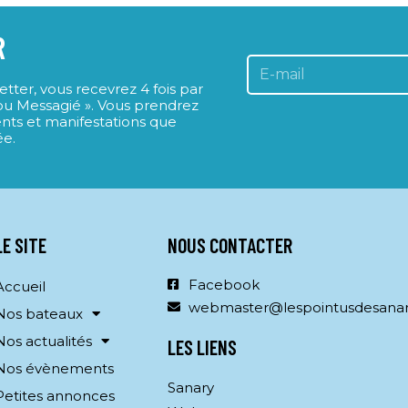
R
ter, vous recevrez 4 fois par
Lou Messagié ». Vous prendrez
nts et manifestations que
ée.
LE SITE
NOUS CONTACTER
Facebook
Accueil
webmaster@lespointusdesana
Nos bateaux
Nos actualités
LES LIENS
Nos évènements
Sanary
Petites annonces