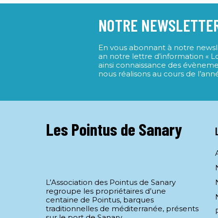
NOTRE NEWSLETTE
En vous abonnant à notre newslet
an notre lettre d’information « 
ainsi connaissance des évèneme
nous réalisons au cours de l’ann
Les Pointus de Sanary
L’Association des Pointus de Sanary
regroupe les propriétaires d’une
centaine de Pointus, barques
traditionnelles de méditerranée, présents
sur le port de Sanary.