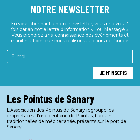
d
a
è
NOTRE NEWSLETTER
a
n
t
t
e
i
En vous abonnant à notre newsletter, vous recevrez 4
e
m
fois par an notre lettre d’information « Lou Messagié ».
o
.
e
Vous prendrez ainsi connaissance des évènements et
n
manifestations que nous réalisons au cours de l’année.
n
d
t
e
v
JE M'INSCRIS
u
e
s
Les Pointus de Sanary
É
v
L’Association des Pointus de Sanary regroupe les
propriétaires d’une centaine de Pointus, barques
è
traditionnelles de méditerranée, présents sur le port de
n
Sanary.
e