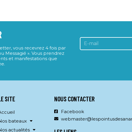
R
ter, vous recevrez 4 fois par
Lou Messagié ». Vous prendrez
nts et manifestations que
ée.
LE SITE
NOUS CONTACTER
Facebook
Accueil
webmaster@lespointusdesana
Nos bateaux
Nos actualités
LES LIENS