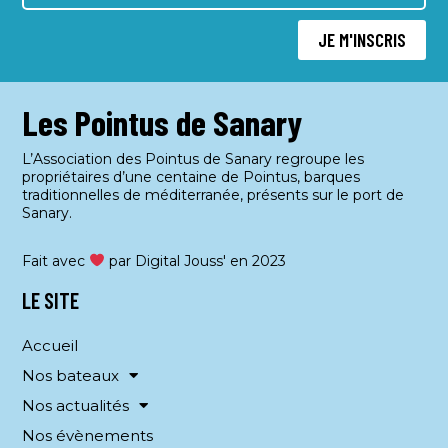
e
JE M'INSCRIS
n
t
s
Les Pointus de Sanary
L’Association des Pointus de Sanary regroupe les
propriétaires d’une centaine de Pointus, barques
traditionnelles de méditerranée, présents sur le port de
Sanary.
Fait avec
par Digital Jouss' en 2023
LE SITE
Accueil
Nos bateaux
Nos actualités
Nos évènements