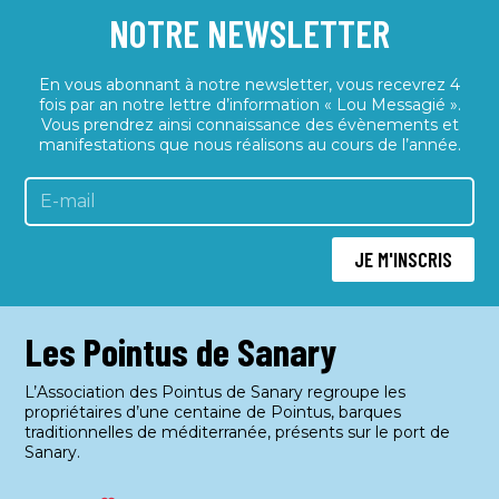
NOTRE NEWSLETTER
v
u
e
En vous abonnant à notre newsletter, vous recevrez 4
fois par an notre lettre d’information « Lou Messagié ».
s
Vous prendrez ainsi connaissance des évènements et
É
manifestations que nous réalisons au cours de l’année.
v
è
n
JE M'INSCRIS
e
m
e
Les Pointus de Sanary
n
L’Association des Pointus de Sanary regroupe les
t
propriétaires d’une centaine de Pointus, barques
s
traditionnelles de méditerranée, présents sur le port de
Sanary.