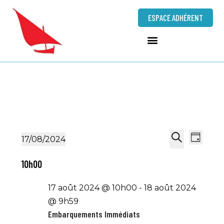
ESPACE ADHÉRENT
N
R
17/08/2024
J
a
e
S
R
o
v
10h00
c
é
e
u
i
h
l
c
r
g
17 août 2024 @ 10h00
-
18 août 2024
e
e
h
a
@ 9h59
r
c
e
t
Embarquements Immédiats
c
t
r
i