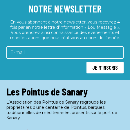
m
o
NOTRE NEWSLETTER
.
e
n
n
d
En vous abonnant à notre newsletter, vous recevrez 4
t
e
fois par an notre lettre d’information « Lou Messagié ».
Vous prendrez ainsi connaissance des évènements et
v
manifestations que nous réalisons au cours de l’année.
u
e
s
JE M'INSCRIS
É
v
è
Les Pointus de Sanary
n
e
L’Association des Pointus de Sanary regroupe les
propriétaires d’une centaine de Pointus, barques
m
traditionnelles de méditerranée, présents sur le port de
e
Sanary.
n