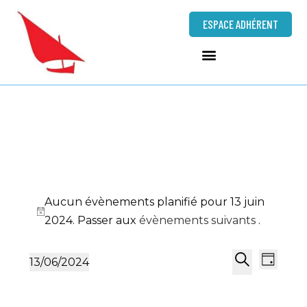
ESPACE ADHÉRENT
Aucun évènements planifié pour 13 juin
N
2024. Passer aux
évènements suivants
.
o
N
R
t
13/06/2024
J
a
i
e
S
R
o
v
c
c
é
e
u