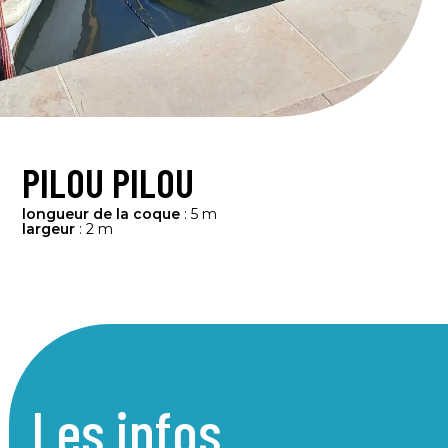
PILOU PILOU
longueur de la coque
: 5 m
largeur
: 2 m
Les infos