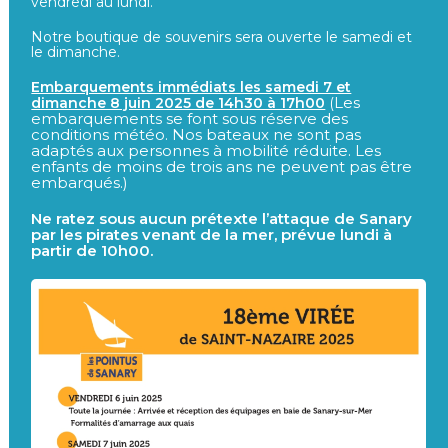
vendredi au lundi.
Notre boutique de souvenirs sera ouverte le samedi et
le dimanche.
Embarquements immédiats les samedi 7 et
Les
dimanche 8 juin 2025 de 14h30 à 17h00
(
embarquements se font sous réserve des
conditions météo. Nos bateaux ne sont pas
adaptés aux personnes à mobilité rédu
ite. Les
enfants de moins de trois ans ne peuvent pas être
embarqués.)
Ne ratez sous aucun prétexte l’attaque de Sanary
par les pirates venant de la mer, prévue lundi à
partir de 10h00.