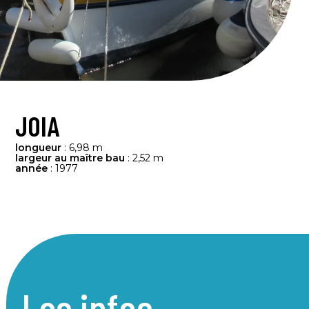
JOIA
longueur
: 6,98 m
largeur au maître bau
: 2,52 m
année
: 1977
Les infos