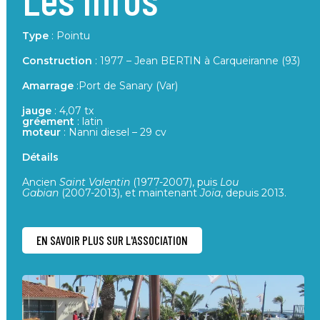
Type
: Pointu
Construction
: 1977 – Jean BERTIN à Carqueiranne (93)
Amarrage
:Port de Sanary (Var)
jauge
: 4,07 tx
gréement
: latin
moteur
: Nanni diesel – 29 cv
Détails
Ancien
Saint Valentin
(1977-2007), puis
Lou
Gabian
(2007-2013), et maintenant
Joïa
, depuis 2013.
EN SAVOIR PLUS SUR L'ASSOCIATION