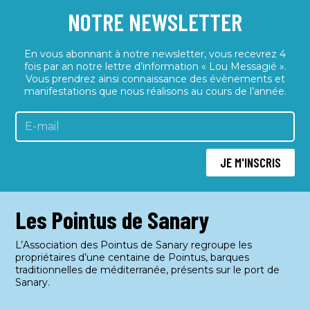
NOTRE NEWSLETTER
En vous abonnant à notre newsletter, vous recevrez 4
fois par an notre lettre d’information « Lou Messagié ».
Vous prendrez ainsi connaissance des évènements et
manifestations que nous réalisons au cours de l’année.
JE M'INSCRIS
Les Pointus de Sanary
L’Association des Pointus de Sanary regroupe les
propriétaires d’une centaine de Pointus, barques
traditionnelles de méditerranée, présents sur le port de
Sanary.