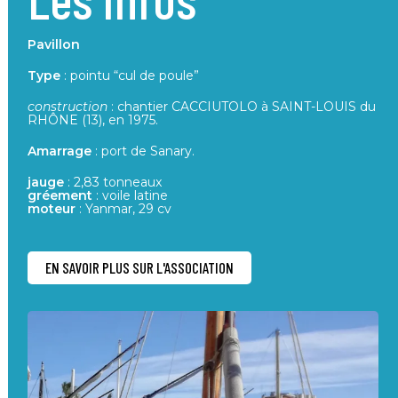
Pavillon
Type
: pointu “cul de poule”
construction
: chantier CACCIUTOLO à SAINT-LOUIS du
RHÔNE (13), en 1975.
Amarrage
: port de Sanary.
jauge
: 2,83 tonneaux
gréement
: voile latine
moteur
: Yanmar, 29 cv
EN SAVOIR PLUS SUR L'ASSOCIATION